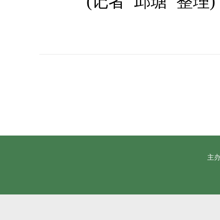
(记者 邱瑭 整理)
主