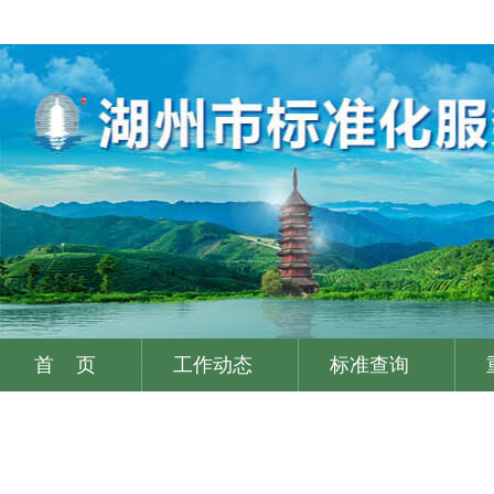
首 页
工作动态
标准查询
|
|
|